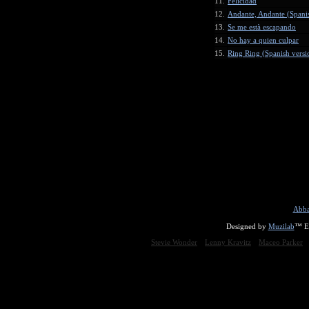
11.
Felicidad
12.
Andante, Andante (Spanis
13.
Se me està escapando
14.
No hay a quien culpar
15.
Ring Ring (Spanish versi
Abba
Designed by
Muzilab
™ En
Stevie Wonder
Lenny Kravitz
Maceo Parker