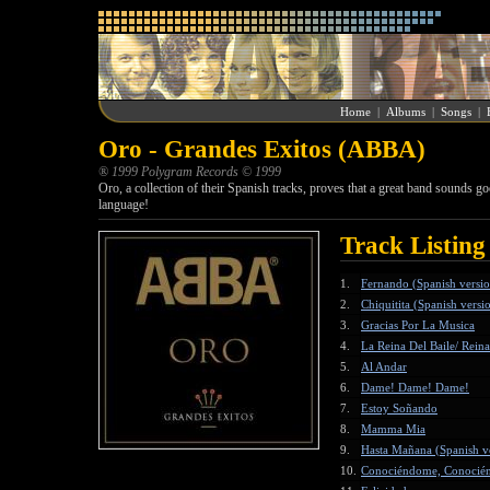
Home
|
Albums
|
Songs
|
Oro - Grandes Exitos (ABBA)
® 1999 Polygram Records © 1999
Oro, a collection of their Spanish tracks, proves that a great band sounds g
language!
Track Listing
1.
Fernando (Spanish versi
2.
Chiquitita (Spanish versi
3.
Gracias Por La Musica
4.
La Reina Del Baile/ Rein
5.
Al Andar
6.
Dame! Dame! Dame!
7.
Estoy Soñando
8.
Mamma Mia
9.
Hasta Mañana (Spanish v
10.
Conociéndome, Conocié