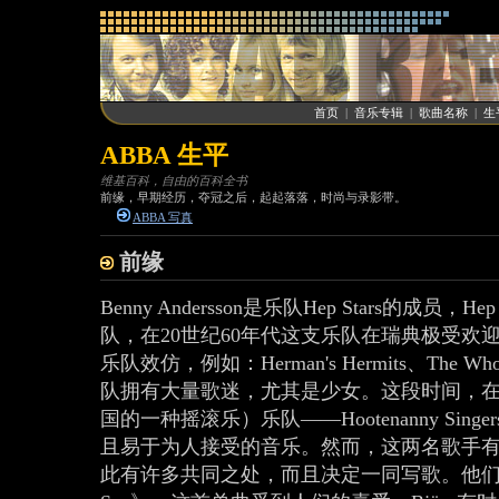
首页
|
音乐专辑
|
歌曲名称
|
生
ABBA 生平
维基百科，自由的百科全书
前缘，早期经历，夺冠之后，起起落落，时尚与录影带。
ABBA 写真
前缘
Benny Andersson是乐队Hep Stars的成员
队，在20世纪60年代这支乐队在瑞典极受
乐队效仿，例如：Herman's Hermits、The Who
队拥有大量歌迷，尤其是少女。这段时间，在Bjö
国的一种摇滚乐）乐队——Hootenanny Sing
且易于为人接受的音乐。然而，这两名歌手
此有许多共同之处，而且决定一同写歌。他们合作的成果