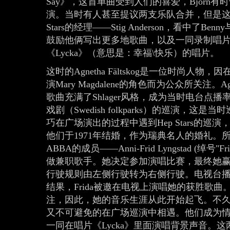
Say》，这首单曲受到人们的喜爱，Björn有时也作
演。当时有人甚至提议两支乐队合并，但是这
Stars的经理——Stig Anderson，看中了Benny
鼓励他俩写出更多地歌曲，以及一同录制唱
《Lycka》（意思是：幸福\快乐）的唱片。
这时的Agnetha Fältskog是一位时尚人物，因在瑞典
演Mary Magdalene的角色而为公众所关注
歌曲充满了Shlager风格，成为当时电台点播率
戏剧（Swedish folkparks）的巡演，
巧在广场演出的过程中遇到Hep Stars的巡演
他们于1971年结婚，作为瑞典名人的婚礼
ABBA的成员——Anni-Frid Lyngstad 
做兼职歌手。她决定参加演唱比赛，最终她
行驶规则由左侧行驶转为右侧行驶。电视台
结果，Frida被邀在电视上演唱她的获胜歌
注，因此，她的音乐生涯从此开始起飞。不久以后，B
又不可避免的在广场巡演中相遇。他们成为情人，并且B
一同在唱片《Lycka》里面演唱背景声音。