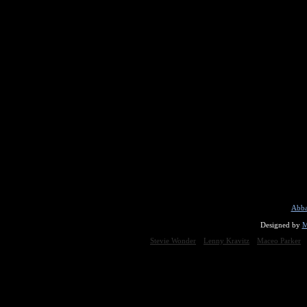
Abba
Designed by
M
Stevie Wonder
Lenny Kravitz
Maceo Parker