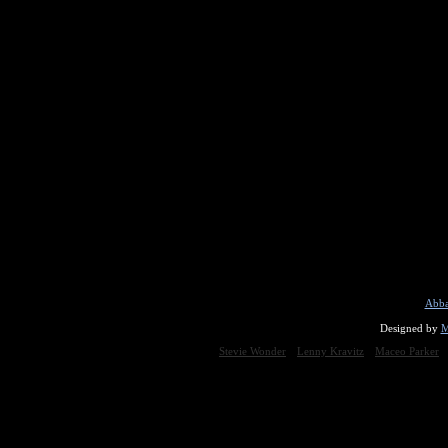
Abba
Designed by
M
Stevie Wonder
Lenny Kravitz
Maceo Parker